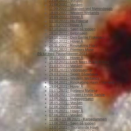
23.08.2022 - Vonåen
31.08.2022 - Vonåen
11.09.2022 - Stranden ved Nymindegab
18.09.2022 - Western Wetlands
18.09.2022 - Hover Å
01.10.2022 - Ho Fiskesø
11.10.2022 - Hover Å
17.10.2022 - Søen på toppen
18.10.2022 - Betonsøen
19.10.2022 - Den Gamle Fiskepark
30.10.2022 - Hover Å
26.11.2022 - Ringkøbing Fjord
30.12.2022 - Pilemors Mose
På tur med Pausefiskeren 2021
16.01.2021 - Hover Å
15.02.2021 - Loch Nees Put and Take
21.03.2021 - Vonåen
24.03.2021 - Viborgsøerne
29.03.2021 - Skjern Bådehavn
31.03.2021 - Western Wetlands
01.04.2021 - Ringkøbing Havn + Vonåen
19.04.2021 - Hover Å
01.05.2021 - Borbjerg Møllesø
13.05.2021 - Slusen i Hvide Sande
13.05.2021 - Nybyggersøen
16.05.2021 - Vonåen
02.06.2021 - Vonåen
03.06.2021 - Hover Å
07.06.2021 - Vonåen
12.06 + 13.06.2021 - Karpedammen
13.06.2021 - Søen på toppen
13.07.2021 - Thorsminde Havn