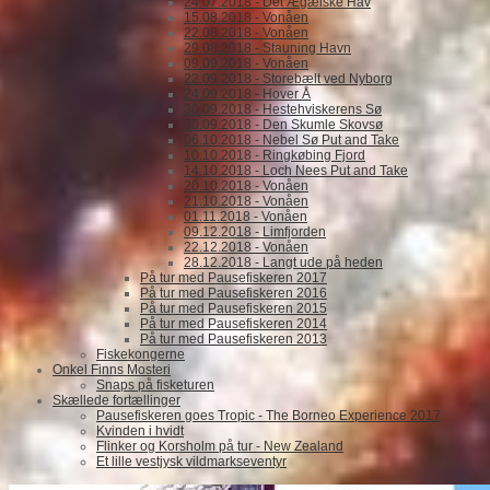
24.07.2018 - Det Ægæiske Hav
15.08.2018 - Vonåen
22.08.2018 - Vonåen
29.08.2018 - Stauning Havn
09.09.2018 - Vonåen
22.09.2018 - Storebælt ved Nyborg
24.09.2018 - Hover Å
30.09.2018 - Hestehviskerens Sø
30.09.2018 - Den Skumle Skovsø
06.10.2018 - Nebel Sø Put and Take
10.10.2018 - Ringkøbing Fjord
14.10.2018 - Loch Nees Put and Take
20.10.2018 - Vonåen
21.10.2018 - Vonåen
01.11.2018 - Vonåen
09.12.2018 - Limfjorden
22.12.2018 - Vonåen
28.12.2018 - Langt ude på heden
På tur med Pausefiskeren 2017
På tur med Pausefiskeren 2016
På tur med Pausefiskeren 2015
På tur med Pausefiskeren 2014
På tur med Pausefiskeren 2013
Fiskekongerne
Onkel Finns Mosteri
Snaps på fisketuren
Skællede fortællinger
Pausefiskeren goes Tropic - The Borneo Experience 2017
Kvinden i hvidt
Flinker og Korsholm på tur - New Zealand
Et lille vestjysk vildmarkseventyr