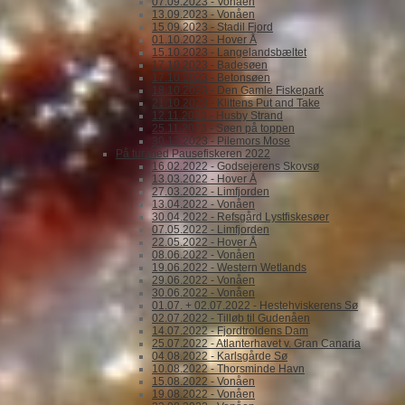
07.09.2023 - Vonåen
13.09.2023 - Vonåen
15.09.2023 - Stadil Fjord
01.10.2023 - Hover Å
15.10.2023 - Langelandsbæltet
17.10.2023 - Badesøen
17.10.2023 - Betonsøen
18.10.2023 - Den Gamle Fiskepark
21.10.2023 - Klittens Put and Take
12.11.2023 - Husby Strand
25.11.2023 - Søen på toppen
30.12.2023 - Pilemors Mose
På tur med Pausefiskeren 2022
16.02.2022 - Godsejerens Skovsø
13.03.2022 - Hover Å
27.03.2022 - Limfjorden
13.04.2022 - Vonåen
30.04.2022 - Refsgård Lystfiskesøer
07.05.2022 - Limfjorden
22.05.2022 - Hover Å
08.06.2022 - Vonåen
19.06.2022 - Western Wetlands
29.06.2022 - Vonåen
30.06.2022 - Vonåen
01.07. + 02.07.2022 - Hestehviskerens Sø
02.07.2022 - Tilløb til Gudenåen
14.07.2022 - Fjordtroldens Dam
25.07.2022 - Atlanterhavet v. Gran Canaria
04.08.2022 - Karlsgårde Sø
10.08.2022 - Thorsminde Havn
15.08.2022 - Vonåen
19.08.2022 - Vonåen