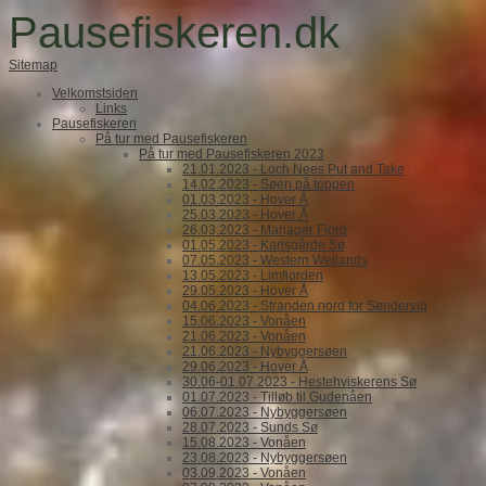
Pausefiskeren.dk
Sitemap
Velkomstsiden
Links
Pausefiskeren
På tur med Pausefiskeren
På tur med Pausefiskeren 2023
21.01.2023 - Loch Nees Put and Take
14.02.2023 - Søen på toppen
01.03.2023 - Hover Å
25.03.2023 - Hover Å
26.03.2023 - Mariager Fjord
01.05.2023 - Karlsgårde Sø
07.05.2023 - Western Wetlands
13.05.2023 - Limfjorden
29.05.2023 - Hover Å
04.06.2023 - Stranden nord for Søndervig
15.06.2023 - Vonåen
21.06.2023 - Vonåen
21.06.2023 - Nybyggersøen
29.06.2023 - Hover Å
30.06-01.07.2023 - Hestehviskerens Sø
01.07.2023 - Tilløb til Gudenåen
06.07.2023 - Nybyggersøen
28.07.2023 - Sunds Sø
15.08.2023 - Vonåen
23.08.2023 - Nybyggersøen
03.09.2023 - Vonåen