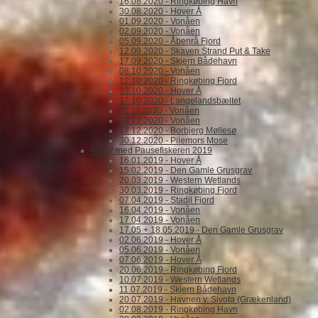
16.08.2020 - Ringkøbing Havn
30.08.2020 - Hover Å
01.09.2020 - Vonåen
02.09.2020 - Vonåen
05.09.2020 - Åbenrå Fjord
12.09.2020 - Skaven Strand Put & Take
17.09.2020 - Skjern Bådehavn
08.10.2020 - Vonåen
12.10.2020 - Ringkøbing Fjord
13.10.2020 - Hover Å
17.10.2020 - Langelandsbæltet
01.11.2020 - Vonåen
08.12.2020 - Vonåen
12.12.2020 - Borbjerg Møllesø
30.12.2020 - Pilemors Mose
På tur med Pausefiskeren 2019
16.01.2019 - Hover Å
15.02.2019 - Den Gamle Grusgrav
20.03.2019 - Western Wetlands
30.03.2019 - Ringkøbing Fjord
07.04.2019 - Stadil Fjord
16.04.2019 - Vonåen
17.04.2019 - Vonåen
17.05 + 18.05.2019 - Den Gamle Grusgrav
02.06.2019 - Hover Å
05.06.2019 - Vonåen
07.06.2019 - Hover Å
20.06.2019 - Ringkøbing Fjord
10.07.2019 - Western Wetlands
11.07.2019 - Skjern Bådehavn
20.07.2019 - Havnen v. Sivota (Grækenland)
02.08.2019 - Ringkøbing Havn