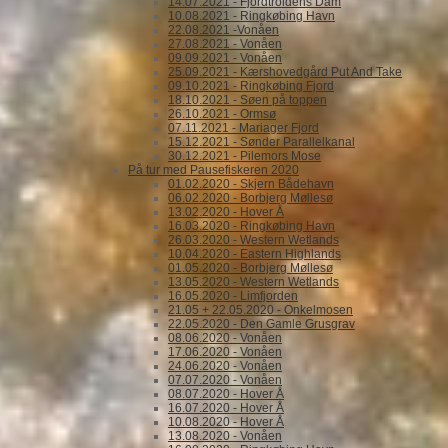
14.07.2021 - Fjordtroldens Dam
10.08.2021 - Ringkøbing Havn
22.08.2021 -Vonåen
27.08.2021 - Vonåen
09.09.2021 - Vonåen
25.09.2021 - Kærshovedgård Put And Take
09.10.2021 - Ringkøbing Fjord
18.10.2021 - Søen på toppen
26.10.2021 - Ormsø
07.11.2021 - Mariager Fjord
15.12.2021 - Sønder Parallelkanal
30.12.2021 - Pilemors Mose
På tur med Pausefiskeren 2020
01.02.2020 - Skjern Bådehavn
06.02.2020 - Borbjerg Møllesø
13.02.2020 - Hover Å
16.03.2020 - Ringkøbing Havn
26.03.2020 - Western Wetlands
10.04.2020 - Eastern Highlands
01.05.2020 - Borbjerg Møllesø
13.05.2020 - Western Wetlands
16.05.2020 - Limfjorden
21.05 + 22.05.2020 - Onkelmosen
22.05.2020 - Den Gamle Grusgrav
08.06.2020 - Vonåen
17.06.2020 - Vonåen
24.06.2020 - Vonåen
07.07.2020 - Vonåen
08.07.2020 - Hover Å
16.07.2020 - Hover Å
10.08.2020 - Hover Å
13.08.2020 - Vonåen