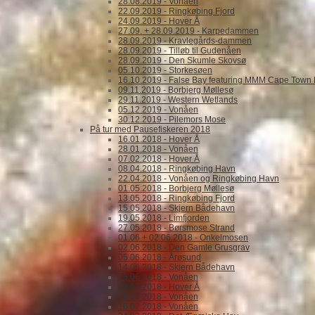
28.08.2019 - Vonåen
22.09.2019 - Ringkøbing Fjord
24.09.2019 - Hover Å
27.09. + 28.09.2019 - Karpedammen
28.09.2019 - Kravlegårds-dammen
28.09.2019 - Tilløb til Gudenåen
28.09.2019 - Den Skumle Skovsø
05.10.2019 - Storkesøen
16.10.2019 - False Bay featuring MMM Cape Town 
09.11.2019 - Borbjerg Møllesø
29.11.2019 - Western Wetlands
05.12.2019 - Vonåen
30.12.2019 - Pilemors Mose
På tur med Pausefiskeren 2018
16.01.2018 - Hover Å
28.01.2018 - Vonåen
07.02.2018 - Hover Å
08.04.2018 - Ringkøbing Havn
22.04.2018 - Vonåen og Ringkøbing Havn
01.05.2018 - Borbjerg Møllesø
13.05.2018 - Ringkøbing Fjord
15.05.2018 - Skjern Bådehavn
19.05.2018 - Limfjorden
27.05.2018 - Børsmose Strand
01.06 + 02.06.2018 - Onkelmosen
02.06.2018 - Den Gamle Grusgrav
05.06.2018 - Årøsund
14.06.2018 - Skjern Bådehavn
15.06.2018 - Vonåen
03.07.2018 - Hover Å
06.07.2018 - Vonåen
16.07.2018 - Vonåen