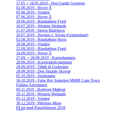
17.05 + 18.05.2019 - Den Gamle Grusgrav
02.06.2019 - Hover Å
05.06.2019 - Vonåen
07.06.2019 - Hover Å
20.06.2019 - Ringkøbing Fjord
10.07.2019 - Western Wetlands
11.07.2019 - Skjern Bådehavn
20.07.2019 - Havnen v. Sivota (Grækenland)
02.08.2019 - Ringkøbing Havn
28.08.2019 - Vonåen
22.09.2019 - Ringkøbing Fjord
24.09.2019 - Hover Å
27.09. + 28.09.2019 - Karpedammen
28.09.2019 - Kravlegårds-dammen
28.09.2019 - Tilløb til Gudenåen
28.09.2019 - Den Skumle Skovsø
05.10.2019 - Storkesøen
16.10.2019 - False Bay featuring MMM Cape Town
Fishing Adventures
09.11.2019 - Borbjerg Møllesø
29.11.2019 - Western Wetlands
05.12.2019 - Vonåen
30.12.2019 - Pilemors Mose
På tur med Pausefiskeren 2018