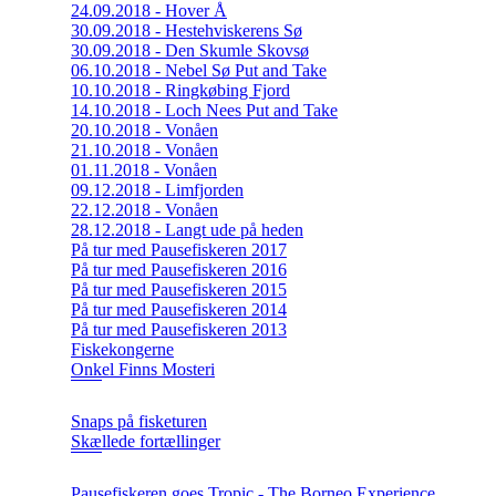
24.09.2018 - Hover Å
30.09.2018 - Hestehviskerens Sø
30.09.2018 - Den Skumle Skovsø
06.10.2018 - Nebel Sø Put and Take
10.10.2018 - Ringkøbing Fjord
14.10.2018 - Loch Nees Put and Take
20.10.2018 - Vonåen
21.10.2018 - Vonåen
01.11.2018 - Vonåen
09.12.2018 - Limfjorden
22.12.2018 - Vonåen
28.12.2018 - Langt ude på heden
På tur med Pausefiskeren 2017
På tur med Pausefiskeren 2016
På tur med Pausefiskeren 2015
På tur med Pausefiskeren 2014
På tur med Pausefiskeren 2013
Fiskekongerne
Onkel Finns Mosteri
Snaps på fisketuren
Skællede fortællinger
Pausefiskeren goes Tropic - The Borneo Experience