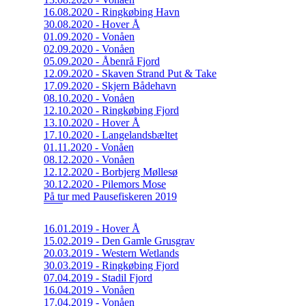
16.08.2020 - Ringkøbing Havn
30.08.2020 - Hover Å
01.09.2020 - Vonåen
02.09.2020 - Vonåen
05.09.2020 - Åbenrå Fjord
12.09.2020 - Skaven Strand Put & Take
17.09.2020 - Skjern Bådehavn
08.10.2020 - Vonåen
12.10.2020 - Ringkøbing Fjord
13.10.2020 - Hover Å
17.10.2020 - Langelandsbæltet
01.11.2020 - Vonåen
08.12.2020 - Vonåen
12.12.2020 - Borbjerg Møllesø
30.12.2020 - Pilemors Mose
På tur med Pausefiskeren 2019
16.01.2019 - Hover Å
15.02.2019 - Den Gamle Grusgrav
20.03.2019 - Western Wetlands
30.03.2019 - Ringkøbing Fjord
07.04.2019 - Stadil Fjord
16.04.2019 - Vonåen
17.04.2019 - Vonåen