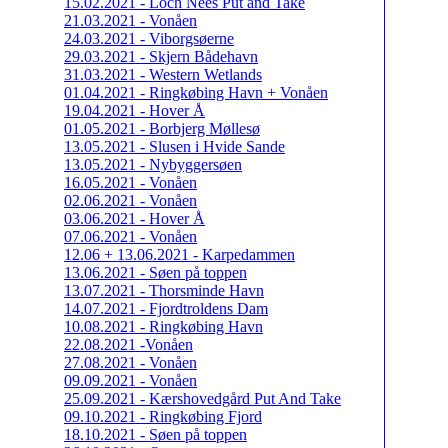
15.02.2021 - Loch Nees Put and Take
21.03.2021 - Vonåen
24.03.2021 - Viborgsøerne
29.03.2021 - Skjern Bådehavn
31.03.2021 - Western Wetlands
01.04.2021 - Ringkøbing Havn + Vonåen
19.04.2021 - Hover Å
01.05.2021 - Borbjerg Møllesø
13.05.2021 - Slusen i Hvide Sande
13.05.2021 - Nybyggersøen
16.05.2021 - Vonåen
02.06.2021 - Vonåen
03.06.2021 - Hover Å
07.06.2021 - Vonåen
12.06 + 13.06.2021 - Karpedammen
13.06.2021 - Søen på toppen
13.07.2021 - Thorsminde Havn
14.07.2021 - Fjordtroldens Dam
10.08.2021 - Ringkøbing Havn
22.08.2021 -Vonåen
27.08.2021 - Vonåen
09.09.2021 - Vonåen
25.09.2021 - Kærshovedgård Put And Take
09.10.2021 - Ringkøbing Fjord
18.10.2021 - Søen på toppen