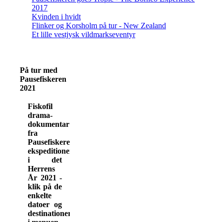
2017
Kvinden i hvidt
Flinker og Korsholm på tur - New Zealand
Et lille vestjysk vildmarkseventyr
På tur med
Pausefiskeren
2021
Fiskofil
drama-
dokumentar
fra
Pausefiskerens
ekspeditioner
i det
Herrens
År 2021 -
klik på de
enkelte
datoer og
destinationer