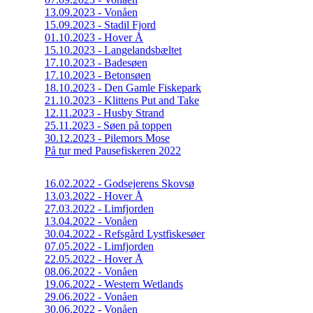
13.09.2023 - Vonåen
15.09.2023 - Stadil Fjord
01.10.2023 - Hover Å
15.10.2023 - Langelandsbæltet
17.10.2023 - Badesøen
17.10.2023 - Betonsøen
18.10.2023 - Den Gamle Fiskepark
21.10.2023 - Klittens Put and Take
12.11.2023 - Husby Strand
25.11.2023 - Søen på toppen
30.12.2023 - Pilemors Mose
På tur med Pausefiskeren 2022
16.02.2022 - Godsejerens Skovsø
13.03.2022 - Hover Å
27.03.2022 - Limfjorden
13.04.2022 - Vonåen
30.04.2022 - Refsgård Lystfiskesøer
07.05.2022 - Limfjorden
22.05.2022 - Hover Å
08.06.2022 - Vonåen
19.06.2022 - Western Wetlands
29.06.2022 - Vonåen
30.06.2022 - Vonåen